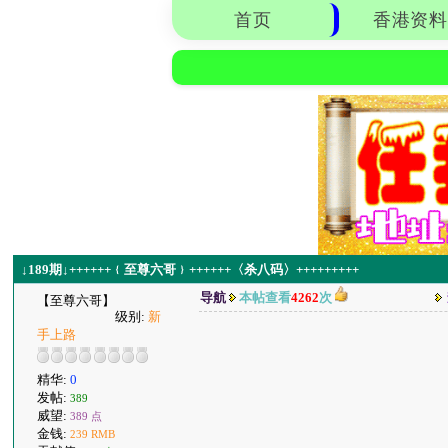
首页
香港资料
↓189期↓++++++﹛至尊六哥﹜++++++〈杀八码〉+++++++++
导航
本帖查看
4262
次
【至尊六哥】
级别:
新
手上路
精华:
0
发帖:
389
威望:
389 点
金钱:
239 RMB