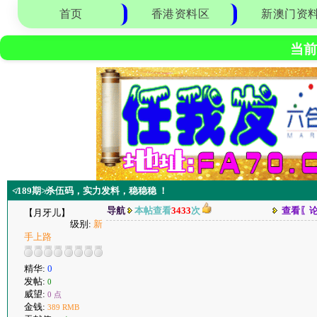
首页
香港资料区
新澳门资
当前
≮189期≯杀伍码，实力发料，稳稳稳 ！
导航
本帖查看
3433
次
查看〖
【月牙儿】
级别:
新
手上路
精华:
0
发帖:
0
威望:
0 点
金钱:
389 RMB