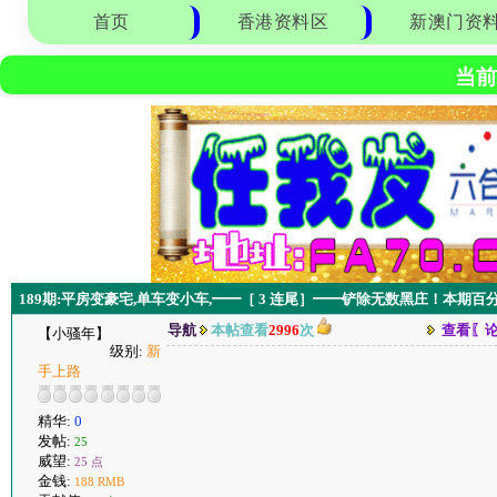
首页
香港资料区
新澳门资
当前
189期:平房变豪宅,单车变小车,━━［ 3 连尾］━━铲除无数黑庄！本期百
导航
本帖查看
2996
次
查看〖
【小骚年】
级别:
新
手上路
精华:
0
发帖:
25
威望:
25 点
金钱:
188 RMB