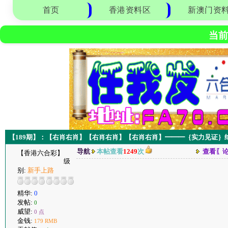
首页
香港资料区
新澳门资
当前
【189期】：【右肖右肖】【右肖右肖】【右肖右肖】━━━｛实力见证｝
导航
本帖查看
1249
次
查看〖
【香港六合彩】
级
别:
新手上路
精华:
0
发帖:
0
威望:
0 点
金钱:
179 RMB