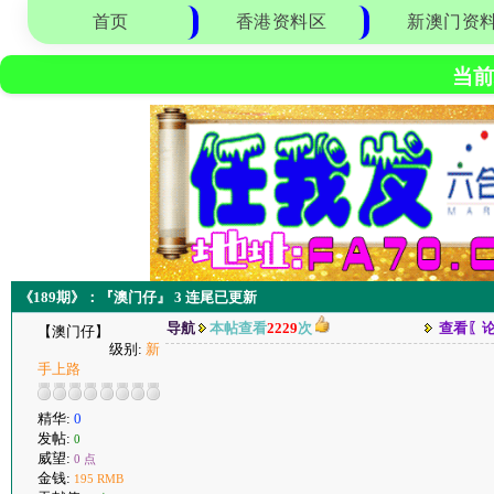
首页
香港资料区
新澳门资
当前
《189期》：『澳门仔』 3 连尾已更新
导航
本帖查看
2229
次
查看〖
【澳门仔】
级别:
新
手上路
精华:
0
发帖:
0
威望:
0 点
金钱:
195 RMB