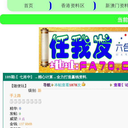
首页
香港资料区
新澳门资
当前
189期:〖七肖中〗→精心计算→全力打造赢钱资料.
导航
本帖查看
1078
次
查看〖
【随便玩】
级别:
新
手上路
精华:
0
发帖:
0
威望:
0 点
金钱:
137 RMB