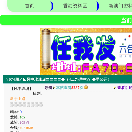
首页
香港资料区
新澳门资
当前
↘074期↙◣风中玫瑰◢〓〓〓〓◆（≮二九码中≯）◆早公开 !
导航
本帖查看
8287
次
查看〖
【风中玫瑰】
级别:
新手上路
精华:
0
发帖:
105
威望:
105 点
金钱:
407 RMB