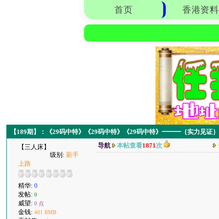
首页
香港资料
【189期】：《29码中特》《29码中特》《29码中特》━━━｛实力见证
导航
本帖查看
1871
次
【三人床】
级别:
新手
上路
精华:
0
发帖:
0
威望:
0 点
金钱:
401 RMB