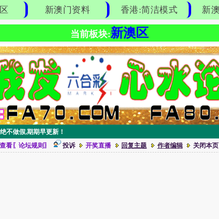
区
新澳门资料
香港:简洁模式
新澳
新澳区
当前板块:
｝绝不做假,期期早更新！
查看〖论坛规则〗
投诉
开奖直播
回复主题
作者编辑
关闭本页