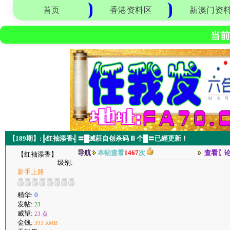
首页
香港资料区
新澳门资
当前
【189期】:╠红袖添香╣〓█滅莊自创杀码 Ⅲ 个█〓已經更新！
导航
本帖查看
1467
次
查看〖
【红袖添香】
级别:
新手上路
精华:
0
发帖:
23
威望:
23 点
金钱:
393 RMB