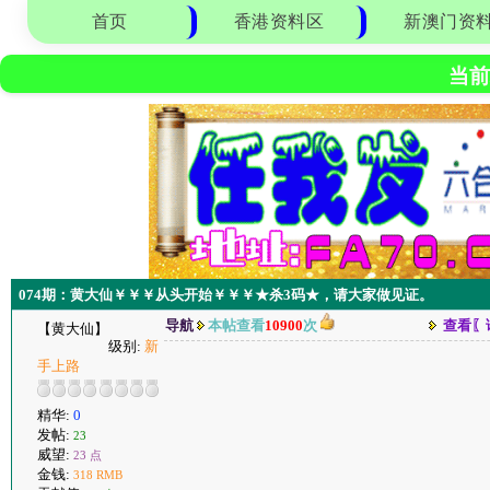
首页
香港资料区
新澳门资
当前
074期：黄大仙￥￥￥从头开始￥￥￥★杀3码★，请大家做见证。
导航
本帖查看
10900
次
查看〖
【黄大仙】
级别:
新
手上路
精华:
0
发帖:
23
威望:
23 点
金钱:
318 RMB