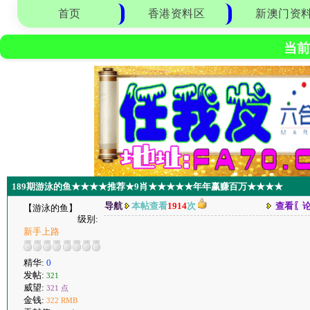
首页
香港资料区
新澳门资
当前
189期游泳的鱼★★★★推荐★9肖★★★★★年年赢赚百万★★★★
导航
本帖查看
1914
次
查看〖
【游泳的鱼】
级别:
新手上路
精华:
0
发帖:
321
威望:
321 点
金钱:
322 RMB