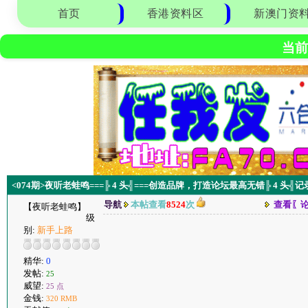
首页
香港资料区
新澳门资
当前
<074期>夜听老蛙鸣===╠ 4 头╣===创造品牌，打造论坛最高无错╠ 4 头╣
导航
本帖查看
8524
次
查看〖
【夜听老蛙鸣】
级
别:
新手上路
精华:
0
发帖:
25
威望:
25 点
金钱:
320 RMB