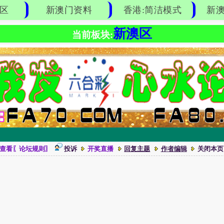
区
新澳门资料
香港:简洁模式
新澳
新澳区
当前板块:
查看〖论坛规则〗
投诉
开奖直播
回复主题
作者编辑
关闭本页