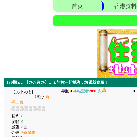
首页
香港资料
189期▲…【㊣八肖㊣】…▲与你一起搏彩，敢跟就稳赢！
导航
本帖查看
2090
次
【大小人物】
级别:
新
手上路
精华:
0
发帖:
0
威望:
0 点
金钱:
200 RMB