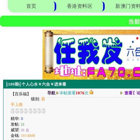
首页
香港资料区
新澳门资
当前
╠189期╣个人心水￥六合￥进来看
导航
本帖查看
1076
次
查看〖
【百乐福】
级别:
新
手上路
精华:
0
发帖:
21
威望:
31 点
金钱:
193 RMB