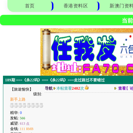
首页
香港资料区
新澳门资
当前
189期 ===《杀22码》===《杀22码》===走过路过不要错过
导航
本帖查看
2402
次
查看〖
【旅途愉快】
级别:
新手上路
精华:
0
发帖:
566
威望:
613 点
金钱:
111 RMB