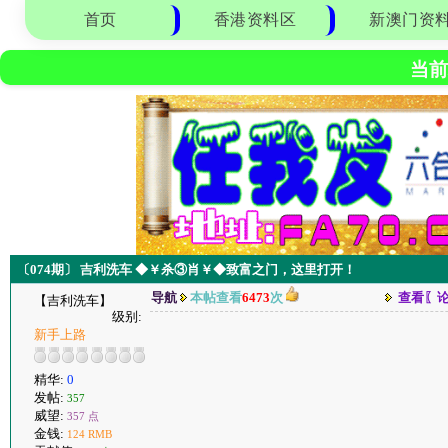
首页
香港资料区
新澳门资
当前
〔074期〕 吉利洗车 ◆￥杀③肖￥◆致富之门，这里打开！
导航
本帖查看
6473
次
查看〖
【吉利洗车】
级别:
新手上路
精华:
0
发帖:
357
威望:
357 点
金钱:
124 RMB