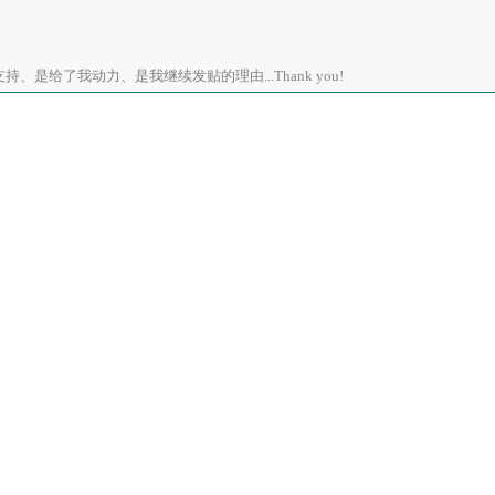
、是给了我动力、是我继续发贴的理由...Thank you!