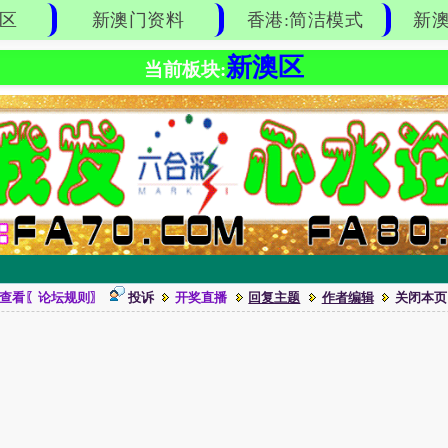
区
新澳门资料
香港:简洁模式
新澳
新澳区
当前板块:
查看〖论坛规则〗
投诉
开奖直播
回复主题
作者编辑
关闭本页