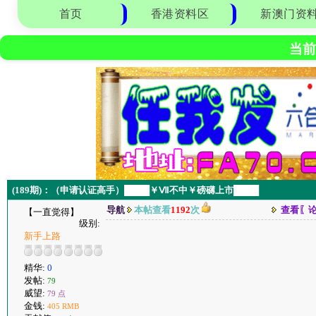
首页
香港资料区
新澳门资
当前
(189期)：（申请认证高手）████￥Ⅶ不中￥磅礴上市████
导航
本帖查看
1192
次
查看〖
【一直觉得】
级别:
新手上路
精华:
0
发帖:
79
威望:
79 点
金钱:
405 RMB