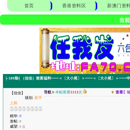
首页
香港资料区
新澳门资
当前
╞ 189期╡（佳佳）致富猛料┉┉＜〔大小尾〕＞┉┉＜〔大小尾〕＞┉┉
导航
本帖查看
1113
次
查看〖
【佳佳】
级别:
新手
上路
精华:
0
发帖:
0
威望:
0 点