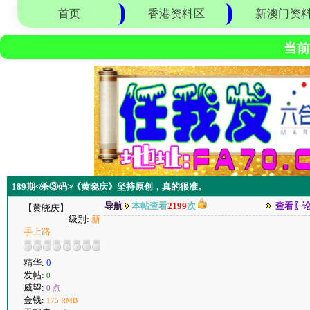
首页
香港资料区
新澳门资
当前
189期≮杀③码≯《黄晓庆》坚持原创，真的很准。
导航
本帖查看
2199
次
查看〖
【黄晓庆】
级别:
新
手上路
精华:
0
发帖:
0
威望:
0 点
金钱:
175 RMB