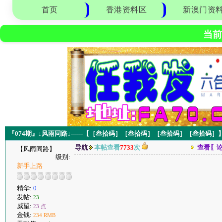
首页
香港资料区
新澳门资
当前
『074期』↓风雨同路↓------【［叁拾码］［叁拾码］［叁拾码］［叁拾码］】--
导航
本帖查看
7733
次
查看〖
【风雨同路】
级别:
新手上路
精华:
0
发帖:
23
威望:
23 点
金钱:
234 RMB