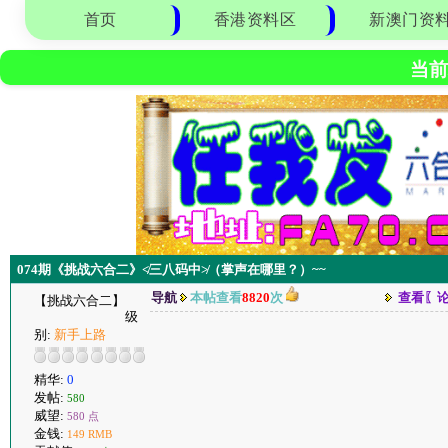
首页
香港资料区
新澳门资
当前
074期《挑战六合二》≮三八码中≯（掌声在哪里？）~~
导航
本帖查看
8820
次
查看〖
【挑战六合二】
级
别:
新手上路
精华:
0
发帖:
580
威望:
580 点
金钱:
149 RMB