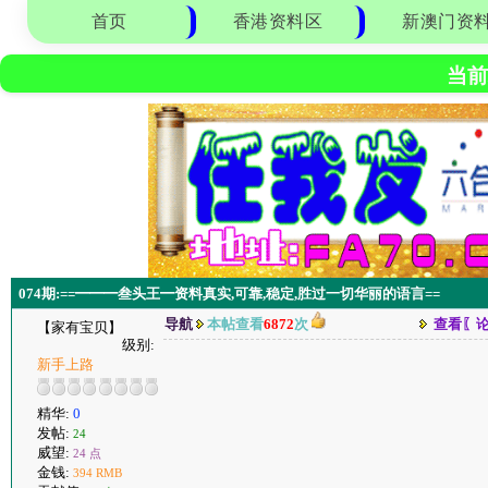
首页
香港资料区
新澳门资
当前
074期:==━━━叁头王━资料真实,可靠,稳定,胜过一切华丽的语言==
导航
本帖查看
6872
次
查看〖
【家有宝贝】
级别:
新手上路
精华:
0
发帖:
24
威望:
24 点
金钱:
394 RMB