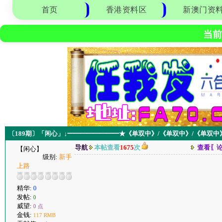
首页
香港资料区
新澳门资
当前
〔189期〕「闲心」↓━━━━━━━━★《单双中》/《单双中》/《单双
导航
本帖查看
1675
次
查看〖
【闲心】
级别:
新手
上路
精华:
0
发帖:
0
威望:
0 点
金钱:
117 RMB