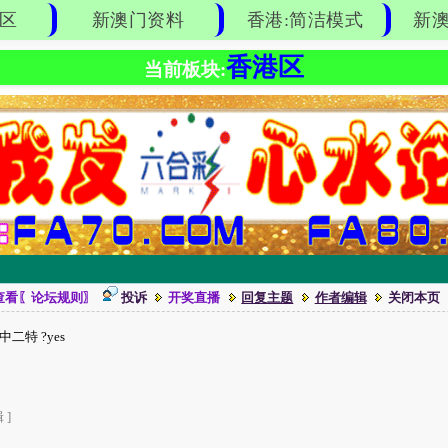
区
新澳门资料
香港:简洁模式
新澳
香港区
当前板块:
查看〖论坛规则〗
投诉
开奖直播
回复主题
作者编辑
关闭本页
$二中二特 ?yes
 ]