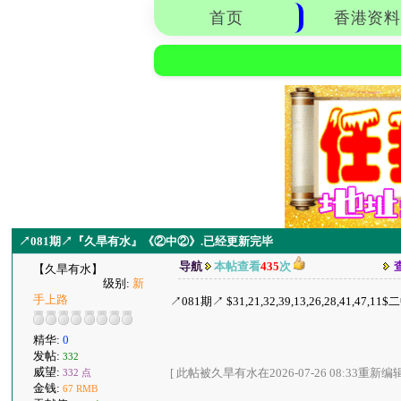
首页
香港资料
↗081期↗『久旱有水』《②中②》.已经更新完毕
导航
本帖查看
435
次
【久旱有水】
级别:
新
手上路
↗081期↗ $31,21,32,39,13,26,28,41,47,11
精华:
0
发帖:
332
威望:
[ 此帖被久旱有水在2026-07-26 08:33重新编辑
332 点
金钱:
67 RMB