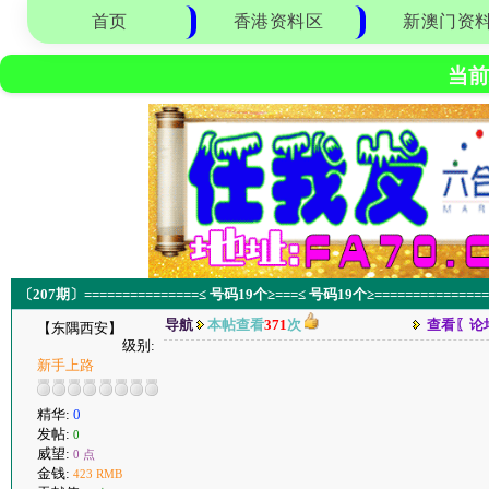
首页
香港资料区
新澳门资
当前
〔207期〕===============≤ 号码19个≥===≤ 号码19个≥===============
导航
本帖查看
371
次
查看〖论
【东隅西安】
级别:
新手上路
精华:
0
发帖:
0
威望:
0 点
金钱:
423 RMB