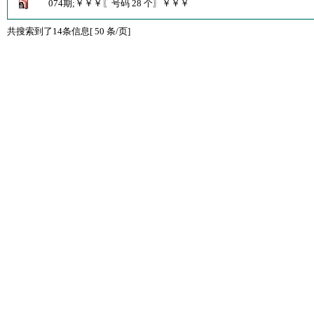
074期;￥￥￥〖号码 28 个〗￥￥￥
共搜索到了14条信息[ 50 条/页]