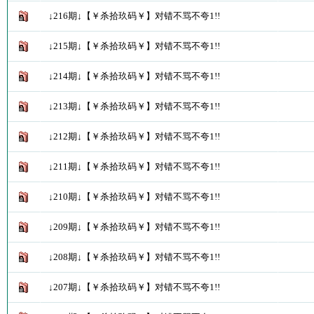
↓216期↓【￥杀拾玖码￥】对错不骂不夸1!!
↓215期↓【￥杀拾玖码￥】对错不骂不夸1!!
↓214期↓【￥杀拾玖码￥】对错不骂不夸1!!
↓213期↓【￥杀拾玖码￥】对错不骂不夸1!!
↓212期↓【￥杀拾玖码￥】对错不骂不夸1!!
↓211期↓【￥杀拾玖码￥】对错不骂不夸1!!
↓210期↓【￥杀拾玖码￥】对错不骂不夸1!!
↓209期↓【￥杀拾玖码￥】对错不骂不夸1!!
↓208期↓【￥杀拾玖码￥】对错不骂不夸1!!
↓207期↓【￥杀拾玖码￥】对错不骂不夸1!!