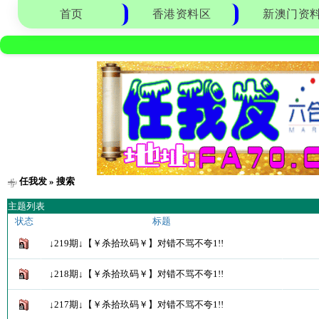
首页
香港资料区
新澳门资
任我发
» 搜索
主题列表
状态
标题
↓219期↓【￥杀拾玖码￥】对错不骂不夸1!!
↓218期↓【￥杀拾玖码￥】对错不骂不夸1!!
↓217期↓【￥杀拾玖码￥】对错不骂不夸1!!