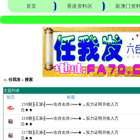
首页
香港资料区
新澳门资
任我发
» 搜索
主题列表
状态
标题
219期╠王派╣══√右肖右肖√══★→实力证明月收入万
元★★
218期╠王派╣══√右肖右肖√══★→实力证明月收入万
元★★
217期╠王派╣══√右肖右肖√══★→实力证明月收入万
元★★