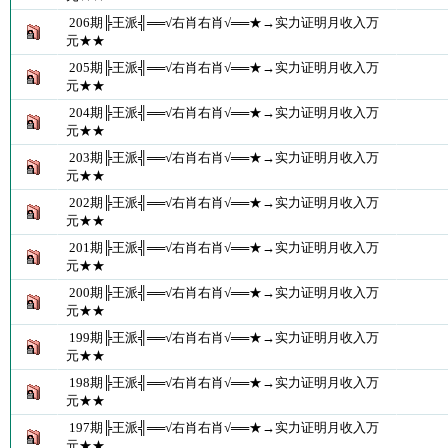
206期╠王派╣══√右肖右肖√══★→实力证明月收入万
元★★
205期╠王派╣══√右肖右肖√══★→实力证明月收入万
元★★
204期╠王派╣══√右肖右肖√══★→实力证明月收入万
元★★
203期╠王派╣══√右肖右肖√══★→实力证明月收入万
元★★
202期╠王派╣══√右肖右肖√══★→实力证明月收入万
元★★
201期╠王派╣══√右肖右肖√══★→实力证明月收入万
元★★
200期╠王派╣══√右肖右肖√══★→实力证明月收入万
元★★
199期╠王派╣══√右肖右肖√══★→实力证明月收入万
元★★
198期╠王派╣══√右肖右肖√══★→实力证明月收入万
元★★
197期╠王派╣══√右肖右肖√══★→实力证明月收入万
元★★