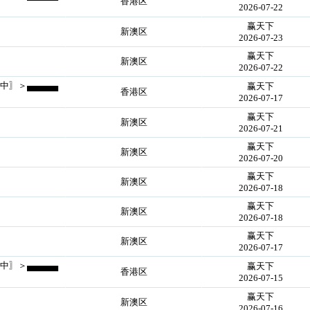
香港区
2026-07-22
赢天下
新澳区
2026-07-23
赢天下
新澳区
2026-07-22
中〗＞▄▄▄▄▄
赢天下
香港区
2026-07-17
赢天下
新澳区
2026-07-21
赢天下
新澳区
2026-07-20
赢天下
新澳区
2026-07-18
赢天下
新澳区
2026-07-18
赢天下
新澳区
2026-07-17
中〗＞▄▄▄▄▄
赢天下
香港区
2026-07-15
赢天下
新澳区
2026-07-16