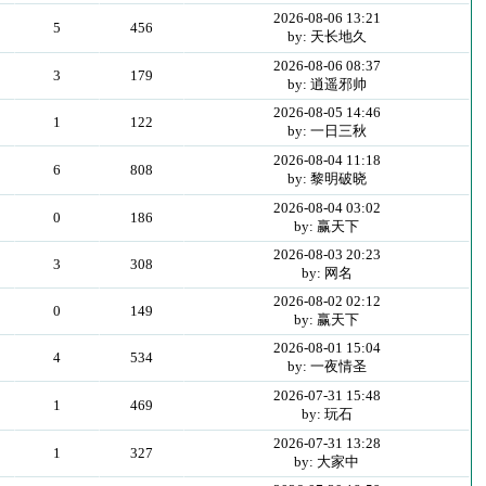
2026-08-06 13:21
5
456
by: 天长地久
2026-08-06 08:37
3
179
by: 逍遥邪帅
2026-08-05 14:46
1
122
by: 一日三秋
2026-08-04 11:18
6
808
by: 黎明破晓
2026-08-04 03:02
0
186
by: 赢天下
2026-08-03 20:23
3
308
by: 网名
2026-08-02 02:12
0
149
by: 赢天下
2026-08-01 15:04
4
534
by: 一夜情圣
2026-07-31 15:48
1
469
by: 玩石
2026-07-31 13:28
1
327
by: 大家中