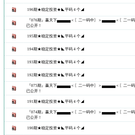
196期★稳定投资★◣平码 4 个◢
『076期』赢天下▄▄▄▄▄＜〖二一码中〗＞▄▄▄▄▄＜〖二一码
已公开！
195期★稳定投资★◣平码 4 个◢
194期★稳定投资★◣平码 4 个◢
193期★稳定投资★◣平码 4 个◢
192期★稳定投资★◣平码 4 个◢
『075期』赢天下▄▄▄▄▄＜〖二一码中〗＞▄▄▄▄▄＜〖二一码
已公开！
191期★稳定投资★◣平码 4 个◢
『074期』赢天下▄▄▄▄▄＜〖二一码中〗＞▄▄▄▄▄＜〖二一码
已公开！
190期★稳定投资★◣平码 4 个◢