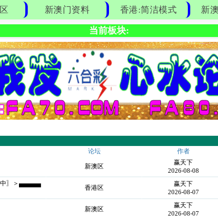
区
新澳门资料
香港:简洁模式
新澳
当前板块:
论坛
作者
赢天下
新澳区
2026-08-08
中〗＞▄▄▄▄▄
赢天下
香港区
2026-08-07
赢天下
新澳区
2026-08-07