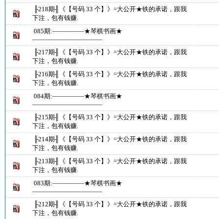
╟218期╢《【号码 33 个】》=大公开★铁的承诺，跟我
下注，包有钱赚.
085期:—————★琴棋书画★
———————————
╟217期╢《【号码 33 个】》=大公开★铁的承诺，跟我
下注，包有钱赚.
╟216期╢《【号码 33 个】》=大公开★铁的承诺，跟我
下注，包有钱赚.
084期:—————★琴棋书画★
———————————
╟215期╢《【号码 33 个】》=大公开★铁的承诺，跟我
下注，包有钱赚.
╟214期╢《【号码 33 个】》=大公开★铁的承诺，跟我
下注，包有钱赚.
╟213期╢《【号码 33 个】》=大公开★铁的承诺，跟我
下注，包有钱赚.
083期:—————★琴棋书画★
———————————
╟212期╢《【号码 33 个】》=大公开★铁的承诺，跟我
下注，包有钱赚.