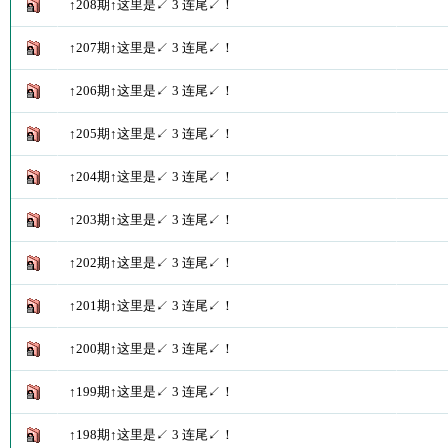
↑208期↑这里是↙ 3 连尾↙！
↑207期↑这里是↙ 3 连尾↙！
↑206期↑这里是↙ 3 连尾↙！
↑205期↑这里是↙ 3 连尾↙！
↑204期↑这里是↙ 3 连尾↙！
↑203期↑这里是↙ 3 连尾↙！
↑202期↑这里是↙ 3 连尾↙！
↑201期↑这里是↙ 3 连尾↙！
↑200期↑这里是↙ 3 连尾↙！
↑199期↑这里是↙ 3 连尾↙！
↑198期↑这里是↙ 3 连尾↙！