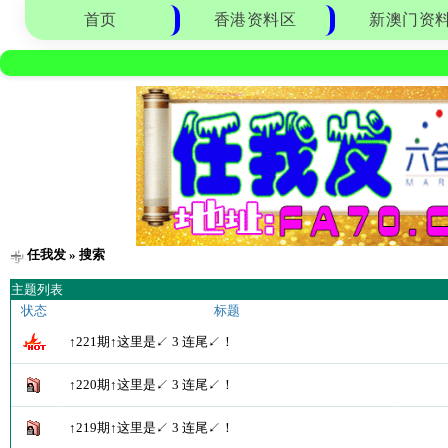
首页
香港资料区
新澳门资
任我发
» 搜索
主题列表
状态
标题
↑221期↑这里是↙ 3 连尾↙！
↑220期↑这里是↙ 3 连尾↙！
↑219期↑这里是↙ 3 连尾↙！