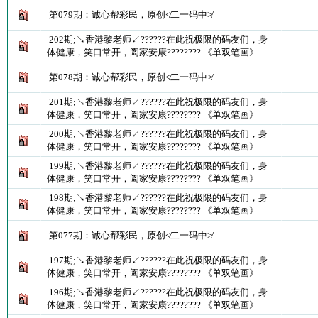
第079期：诚心帮彩民，原创≮二一码中≯
202期;↘香港黎老师↙??????在此祝极限的码友们，身
体健康，笑口常开，阖家安康???????? 《单双笔画》
第078期：诚心帮彩民，原创≮二一码中≯
201期;↘香港黎老师↙??????在此祝极限的码友们，身
体健康，笑口常开，阖家安康???????? 《单双笔画》
200期;↘香港黎老师↙??????在此祝极限的码友们，身
体健康，笑口常开，阖家安康???????? 《单双笔画》
199期;↘香港黎老师↙??????在此祝极限的码友们，身
体健康，笑口常开，阖家安康???????? 《单双笔画》
198期;↘香港黎老师↙??????在此祝极限的码友们，身
体健康，笑口常开，阖家安康???????? 《单双笔画》
第077期：诚心帮彩民，原创≮二一码中≯
197期;↘香港黎老师↙??????在此祝极限的码友们，身
体健康，笑口常开，阖家安康???????? 《单双笔画》
196期;↘香港黎老师↙??????在此祝极限的码友们，身
体健康，笑口常开，阖家安康???????? 《单双笔画》