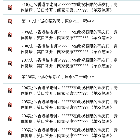
210期;↘香港黎老师↙??????在此祝极限的码友们，身
体健康，笑口常开，阖家安康???????? 《单双笔画》
第081期：诚心帮彩民，原创≮二一码中≯
209期;↘香港黎老师↙??????在此祝极限的码友们，身
体健康，笑口常开，阖家安康???????? 《单双笔画》
208期;↘香港黎老师↙??????在此祝极限的码友们，身
体健康，笑口常开，阖家安康???????? 《单双笔画》
207期;↘香港黎老师↙??????在此祝极限的码友们，身
体健康，笑口常开，阖家安康???????? 《单双笔画》
第080期：诚心帮彩民，原创≮二一码中≯
206期;↘香港黎老师↙??????在此祝极限的码友们，身
体健康，笑口常开，阖家安康???????? 《单双笔画》
205期;↘香港黎老师↙??????在此祝极限的码友们，身
体健康，笑口常开，阖家安康???????? 《单双笔画》
204期;↘香港黎老师↙??????在此祝极限的码友们，身
体健康，笑口常开，阖家安康???????? 《单双笔画》
203期;↘香港黎老师↙??????在此祝极限的码友们，身
体健康，笑口常开，阖家安康???????? 《单双笔画》