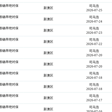
，准确率绝对保
司马浩
新澳区
2026-07-25
，准确率绝对保
司马浩
新澳区
2026-07-24
，准确率绝对保
司马浩
新澳区
2026-07-23
，准确率绝对保
司马浩
新澳区
2026-07-22
，准确率绝对保
司马浩
新澳区
2026-07-20
，准确率绝对保
司马浩
新澳区
2026-07-20
，准确率绝对保
司马浩
新澳区
2026-07-18
，准确率绝对保
司马浩
新澳区
2026-07-18
，准确率绝对保
司马浩
新澳区
2026-07-17
，准确率绝对保
司马浩
新澳区
2026-07-16