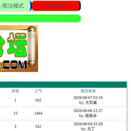
:简洁模式
关闭本页
回复
人气
最后发表
2026-08-07 03:19
1
162
by: 大官威
2026-08-06 12:27
15
1404
by: 陈陈水
2026-08-04 22:29
3
542
by: 凡丁