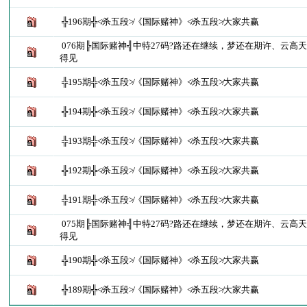
╬196期╬≮杀五段≯《国际赌神》≮杀五段≯大家共赢
076期╠国际赌神╣中特27码?路还在继续，梦还在期许、云高
得见
╬195期╬≮杀五段≯《国际赌神》≮杀五段≯大家共赢
╬194期╬≮杀五段≯《国际赌神》≮杀五段≯大家共赢
╬193期╬≮杀五段≯《国际赌神》≮杀五段≯大家共赢
╬192期╬≮杀五段≯《国际赌神》≮杀五段≯大家共赢
╬191期╬≮杀五段≯《国际赌神》≮杀五段≯大家共赢
075期╠国际赌神╣中特27码?路还在继续，梦还在期许、云高
得见
╬190期╬≮杀五段≯《国际赌神》≮杀五段≯大家共赢
╬189期╬≮杀五段≯《国际赌神》≮杀五段≯大家共赢