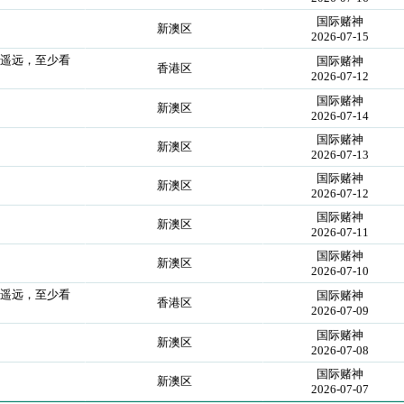
国际赌神
新澳区
2026-07-15
天遥远，至少看
国际赌神
香港区
2026-07-12
国际赌神
新澳区
2026-07-14
国际赌神
新澳区
2026-07-13
国际赌神
新澳区
2026-07-12
国际赌神
新澳区
2026-07-11
国际赌神
新澳区
2026-07-10
天遥远，至少看
国际赌神
香港区
2026-07-09
国际赌神
新澳区
2026-07-08
国际赌神
新澳区
2026-07-07