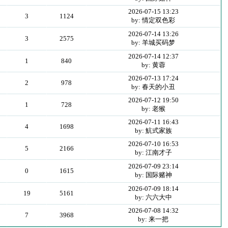
2026-07-15 13:23
3
1124
by: 情定双色彩
2026-07-14 13:26
3
2575
by: 羊城买码梦
2026-07-14 12:37
1
840
by: 黄蓉
2026-07-13 17:24
2
978
by: 春天的小丑
2026-07-12 19:50
1
728
by: 老猴
2026-07-11 16:43
4
1698
by: 魧式家族
2026-07-10 16:53
5
2166
by: 江南才子
2026-07-09 23:14
0
1615
by: 国际赌神
2026-07-09 18:14
19
5161
by: 六六大中
2026-07-08 14:32
7
3968
by: 来一把