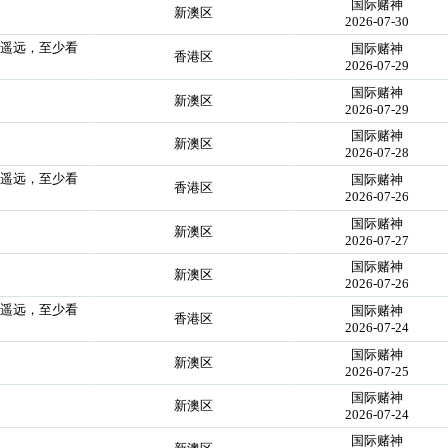
国际赌神
新澳区
2026-07-30
天遥远，至少看
国际赌神
香港区
2026-07-29
国际赌神
新澳区
2026-07-29
国际赌神
新澳区
2026-07-28
天遥远，至少看
国际赌神
香港区
2026-07-26
国际赌神
新澳区
2026-07-27
国际赌神
新澳区
2026-07-26
天遥远，至少看
国际赌神
香港区
2026-07-24
国际赌神
新澳区
2026-07-25
国际赌神
新澳区
2026-07-24
国际赌神