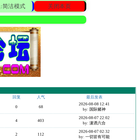
:简洁模式
关闭本页
回复
人气
最后发表
2026-08-08 12:41
0
68
by: 国际赌神
2026-08-07 22:02
4
403
by: 潇洒六合
2026-08-07 02:32
2
112
by: 一切皆有可能