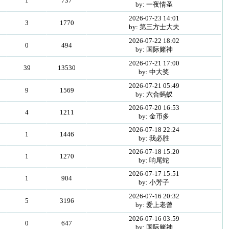
1
737
by: 一夜情圣
2026-07-23 14:01
3
1770
by: 第三方士大夫
2026-07-22 18:02
0
494
by: 国际赌神
2026-07-21 17:00
39
13530
by: 中大奖
2026-07-21 05:49
9
1569
by: 六合蚂蚁
2026-07-20 16:53
4
1211
by: 金币多
2026-07-18 22:24
1
1446
by: 我必胜
2026-07-18 15:20
1
1270
by: 响尾蛇
2026-07-17 15:51
1
904
by: 小芳子
2026-07-16 20:32
5
3196
by: 爱上老曾
2026-07-16 03:59
0
647
by: 国际赌神