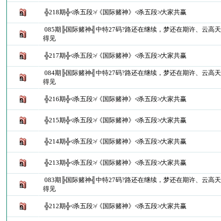
╬218期╬≮杀五段≯《国际赌神》≮杀五段≯大家共赢
085期╠国际赌神╣中特27码?路还在继续，梦还在期许、云高
得见
╬217期╬≮杀五段≯《国际赌神》≮杀五段≯大家共赢
084期╠国际赌神╣中特27码?路还在继续，梦还在期许、云高
得见
╬216期╬≮杀五段≯《国际赌神》≮杀五段≯大家共赢
╬215期╬≮杀五段≯《国际赌神》≮杀五段≯大家共赢
╬214期╬≮杀五段≯《国际赌神》≮杀五段≯大家共赢
╬213期╬≮杀五段≯《国际赌神》≮杀五段≯大家共赢
083期╠国际赌神╣中特27码?路还在继续，梦还在期许、云高
得见
╬212期╬≮杀五段≯《国际赌神》≮杀五段≯大家共赢