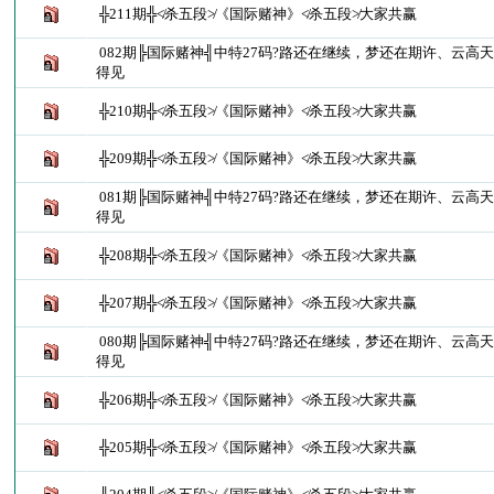
╬211期╬≮杀五段≯《国际赌神》≮杀五段≯大家共赢
082期╠国际赌神╣中特27码?路还在继续，梦还在期许、云高
得见
╬210期╬≮杀五段≯《国际赌神》≮杀五段≯大家共赢
╬209期╬≮杀五段≯《国际赌神》≮杀五段≯大家共赢
081期╠国际赌神╣中特27码?路还在继续，梦还在期许、云高
得见
╬208期╬≮杀五段≯《国际赌神》≮杀五段≯大家共赢
╬207期╬≮杀五段≯《国际赌神》≮杀五段≯大家共赢
080期╠国际赌神╣中特27码?路还在继续，梦还在期许、云高
得见
╬206期╬≮杀五段≯《国际赌神》≮杀五段≯大家共赢
╬205期╬≮杀五段≯《国际赌神》≮杀五段≯大家共赢