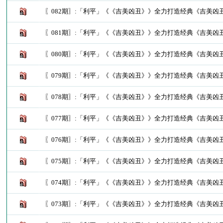
〖082期〗:「利平」《《吉美凶丑》》全力打造经典《吉美凶
〖081期〗:「利平」《《吉美凶丑》》全力打造经典《吉美凶
〖080期〗:「利平」《《吉美凶丑》》全力打造经典《吉美凶
〖079期〗:「利平」《《吉美凶丑》》全力打造经典《吉美凶
〖078期〗:「利平」《《吉美凶丑》》全力打造经典《吉美凶
〖077期〗:「利平」《《吉美凶丑》》全力打造经典《吉美凶
〖076期〗:「利平」《《吉美凶丑》》全力打造经典《吉美凶
〖075期〗:「利平」《《吉美凶丑》》全力打造经典《吉美凶
〖074期〗:「利平」《《吉美凶丑》》全力打造经典《吉美凶
〖073期〗:「利平」《《吉美凶丑》》全力打造经典《吉美凶