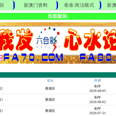
区
新澳门资料
香港:简洁模式
新澳
当前板块:
论坛
作者
利平
丑》
香港区
2026-08-05
利平
丑》
香港区
2026-08-02
利平
丑》
香港区
2026-07-31