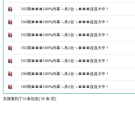
195期〓〓〓100%内幕↘杀2合↘〓〓〓连连大中！
194期〓〓〓100%内幕↘杀2合↘〓〓〓连连大中！
193期〓〓〓100%内幕↘杀2合↘〓〓〓连连大中！
192期〓〓〓100%内幕↘杀2合↘〓〓〓连连大中！
191期〓〓〓100%内幕↘杀2合↘〓〓〓连连大中！
190期〓〓〓100%内幕↘杀2合↘〓〓〓连连大中！
189期〓〓〓100%内幕↘杀2合↘〓〓〓连连大中！
共搜索到了31条信息[ 50 条/页]