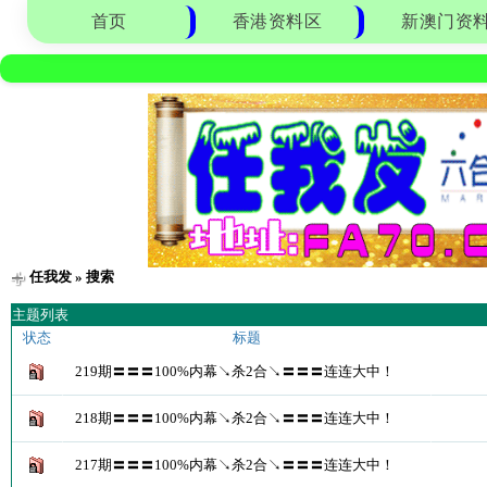
首页
香港资料区
新澳门资
任我发
» 搜索
主题列表
状态
标题
219期〓〓〓100%内幕↘杀2合↘〓〓〓连连大中！
218期〓〓〓100%内幕↘杀2合↘〓〓〓连连大中！
217期〓〓〓100%内幕↘杀2合↘〓〓〓连连大中！