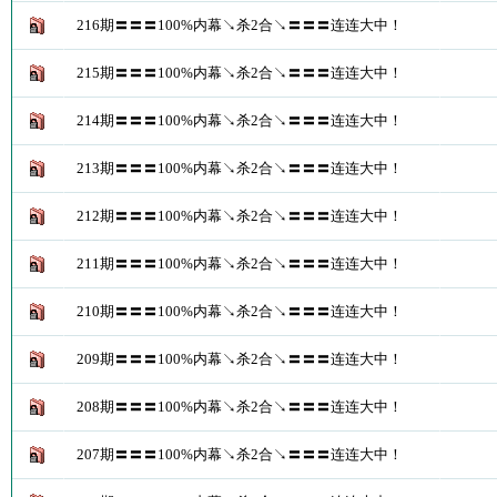
216期〓〓〓100%内幕↘杀2合↘〓〓〓连连大中！
215期〓〓〓100%内幕↘杀2合↘〓〓〓连连大中！
214期〓〓〓100%内幕↘杀2合↘〓〓〓连连大中！
213期〓〓〓100%内幕↘杀2合↘〓〓〓连连大中！
212期〓〓〓100%内幕↘杀2合↘〓〓〓连连大中！
211期〓〓〓100%内幕↘杀2合↘〓〓〓连连大中！
210期〓〓〓100%内幕↘杀2合↘〓〓〓连连大中！
209期〓〓〓100%内幕↘杀2合↘〓〓〓连连大中！
208期〓〓〓100%内幕↘杀2合↘〓〓〓连连大中！
207期〓〓〓100%内幕↘杀2合↘〓〓〓连连大中！