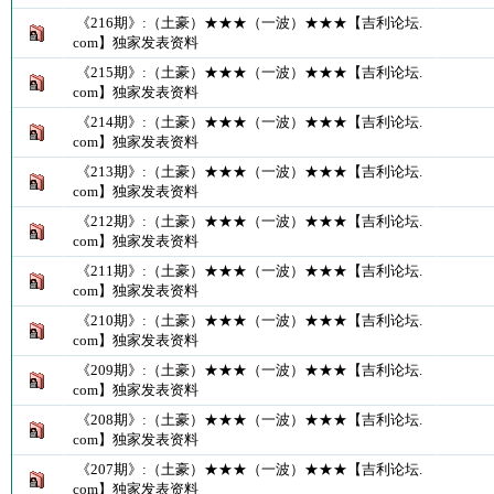
《216期》:（土豪）★★★（一波）★★★【吉利论坛.
com】独家发表资料
《215期》:（土豪）★★★（一波）★★★【吉利论坛.
com】独家发表资料
《214期》:（土豪）★★★（一波）★★★【吉利论坛.
com】独家发表资料
《213期》:（土豪）★★★（一波）★★★【吉利论坛.
com】独家发表资料
《212期》:（土豪）★★★（一波）★★★【吉利论坛.
com】独家发表资料
《211期》:（土豪）★★★（一波）★★★【吉利论坛.
com】独家发表资料
《210期》:（土豪）★★★（一波）★★★【吉利论坛.
com】独家发表资料
《209期》:（土豪）★★★（一波）★★★【吉利论坛.
com】独家发表资料
《208期》:（土豪）★★★（一波）★★★【吉利论坛.
com】独家发表资料
《207期》:（土豪）★★★（一波）★★★【吉利论坛.
com】独家发表资料