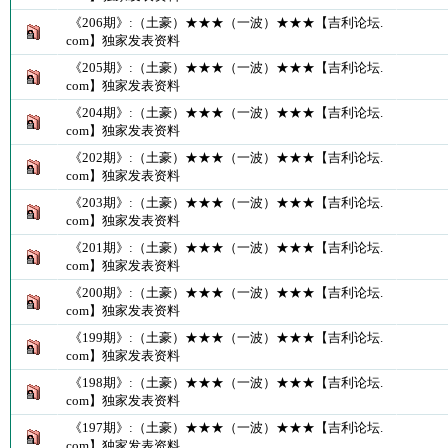
《206期》:（土豪）★★★（一波）★★★【吉利论坛.
com】独家发表资料
《205期》:（土豪）★★★（一波）★★★【吉利论坛.
com】独家发表资料
《204期》:（土豪）★★★（一波）★★★【吉利论坛.
com】独家发表资料
《202期》:（土豪）★★★（一波）★★★【吉利论坛.
com】独家发表资料
《203期》:（土豪）★★★（一波）★★★【吉利论坛.
com】独家发表资料
《201期》:（土豪）★★★（一波）★★★【吉利论坛.
com】独家发表资料
《200期》:（土豪）★★★（一波）★★★【吉利论坛.
com】独家发表资料
《199期》:（土豪）★★★（一波）★★★【吉利论坛.
com】独家发表资料
《198期》:（土豪）★★★（一波）★★★【吉利论坛.
com】独家发表资料
《197期》:（土豪）★★★（一波）★★★【吉利论坛.
com】独家发表资料