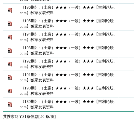
《196期》:（土豪）★★★（一波）★★★【吉利论坛.
com】独家发表资料
《195期》:（土豪）★★★（一波）★★★【吉利论坛.
com】独家发表资料
《194期》:（土豪）★★★（一波）★★★【吉利论坛.
com】独家发表资料
《193期》:（土豪）★★★（一波）★★★【吉利论坛.
com】独家发表资料
《192期》:（土豪）★★★（一波）★★★【吉利论坛.
com】独家发表资料
《191期》:（土豪）★★★（一波）★★★【吉利论坛.
com】独家发表资料
《190期》:（土豪）★★★（一波）★★★【吉利论坛.
com】独家发表资料
《189期》:（土豪）★★★（一波）★★★【吉利论坛.
com】独家发表资料
共搜索到了31条信息[ 50 条/页]