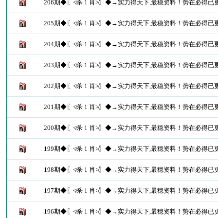
206期◆〖≮杀 1 肖≯〗◆→实力得天下,最稳资料！势在必得已
205期◆〖≮杀 1 肖≯〗◆→实力得天下,最稳资料！势在必得已
204期◆〖≮杀 1 肖≯〗◆→实力得天下,最稳资料！势在必得已
203期◆〖≮杀 1 肖≯〗◆→实力得天下,最稳资料！势在必得已
202期◆〖≮杀 1 肖≯〗◆→实力得天下,最稳资料！势在必得已
201期◆〖≮杀 1 肖≯〗◆→实力得天下,最稳资料！势在必得已
200期◆〖≮杀 1 肖≯〗◆→实力得天下,最稳资料！势在必得已
199期◆〖≮杀 1 肖≯〗◆→实力得天下,最稳资料！势在必得已
198期◆〖≮杀 1 肖≯〗◆→实力得天下,最稳资料！势在必得已
197期◆〖≮杀 1 肖≯〗◆→实力得天下,最稳资料！势在必得已
196期◆〖≮杀 1 肖≯〗◆→实力得天下,最稳资料！势在必得已