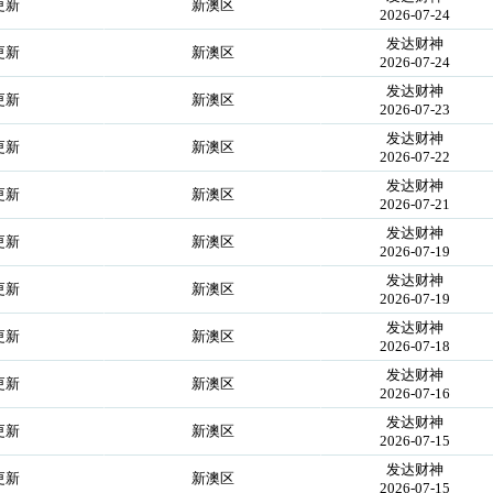
更新
新澳区
2026-07-24
发达财神
更新
新澳区
2026-07-24
发达财神
更新
新澳区
2026-07-23
发达财神
更新
新澳区
2026-07-22
发达财神
更新
新澳区
2026-07-21
发达财神
更新
新澳区
2026-07-19
发达财神
更新
新澳区
2026-07-19
发达财神
更新
新澳区
2026-07-18
发达财神
更新
新澳区
2026-07-16
发达财神
更新
新澳区
2026-07-15
发达财神
更新
新澳区
2026-07-15