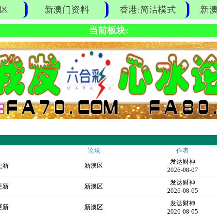
区
新澳门资料
香港:简洁模式
新澳
当前板块:
论坛
作者
发达财神
更新
新澳区
2026-08-07
发达财神
更新
新澳区
2026-08-05
发达财神
更新
新澳区
2026-08-05