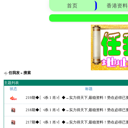
首页
香港资料
任我发
» 搜索
主题列表
状态
标题
219期◆〖≮杀 1 肖≯〗◆→实力得天下,最稳资料！势在必得已
218期◆〖≮杀 1 肖≯〗◆→实力得天下,最稳资料！势在必得已
217期◆〖≮杀 1 肖≯〗◆→实力得天下,最稳资料！势在必得已