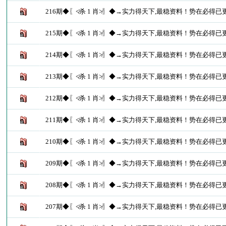
216期◆〖≮杀 1 肖≯〗◆→实力得天下,最稳资料！势在必得已
215期◆〖≮杀 1 肖≯〗◆→实力得天下,最稳资料！势在必得已
214期◆〖≮杀 1 肖≯〗◆→实力得天下,最稳资料！势在必得已
213期◆〖≮杀 1 肖≯〗◆→实力得天下,最稳资料！势在必得已
212期◆〖≮杀 1 肖≯〗◆→实力得天下,最稳资料！势在必得已
211期◆〖≮杀 1 肖≯〗◆→实力得天下,最稳资料！势在必得已
210期◆〖≮杀 1 肖≯〗◆→实力得天下,最稳资料！势在必得已
209期◆〖≮杀 1 肖≯〗◆→实力得天下,最稳资料！势在必得已
208期◆〖≮杀 1 肖≯〗◆→实力得天下,最稳资料！势在必得已
207期◆〖≮杀 1 肖≯〗◆→实力得天下,最稳资料！势在必得已