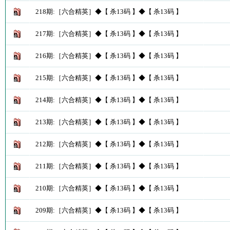
218期:［六合精英］◆【 杀13码 】◆【 杀13码 】
217期:［六合精英］◆【 杀13码 】◆【 杀13码 】
216期:［六合精英］◆【 杀13码 】◆【 杀13码 】
215期:［六合精英］◆【 杀13码 】◆【 杀13码 】
214期:［六合精英］◆【 杀13码 】◆【 杀13码 】
213期:［六合精英］◆【 杀13码 】◆【 杀13码 】
212期:［六合精英］◆【 杀13码 】◆【 杀13码 】
211期:［六合精英］◆【 杀13码 】◆【 杀13码 】
210期:［六合精英］◆【 杀13码 】◆【 杀13码 】
209期:［六合精英］◆【 杀13码 】◆【 杀13码 】