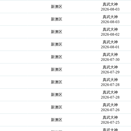
真武大神
新澳区
2026-08-03
真武大神
新澳区
2026-08-03
真武大神
新澳区
2026-08-02
真武大神
新澳区
2026-08-01
真武大神
新澳区
2026-07-30
真武大神
新澳区
2026-07-29
真武大神
新澳区
2026-07-28
真武大神
新澳区
2026-07-28
真武大神
新澳区
2026-07-26
真武大神
新澳区
2026-07-25
真武大神