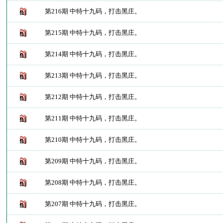
第216期 中特十九码，打击黑庄。
第215期 中特十九码，打击黑庄。
第214期 中特十九码，打击黑庄。
第213期 中特十九码，打击黑庄。
第212期 中特十九码，打击黑庄。
第211期 中特十九码，打击黑庄。
第210期 中特十九码，打击黑庄。
第209期 中特十九码，打击黑庄。
第208期 中特十九码，打击黑庄。
第207期 中特十九码，打击黑庄。