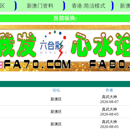
区
新澳门资料
香港:简洁模式
新澳
当前板块:
论坛
作者
真武大神
新澳区
2026-08-07
真武大神
新澳区
2026-08-05
真武大神
新澳区
2026-08-05