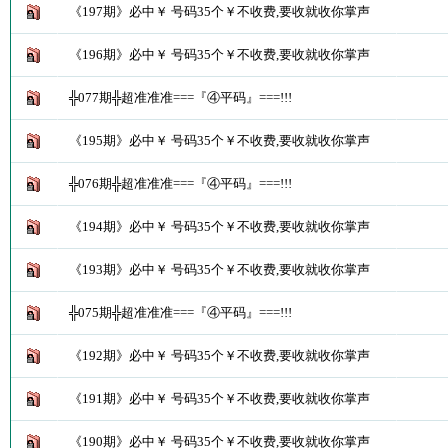
《197期》必中￥ 号码35个￥不收费,要收就收你掌声
《196期》必中￥ 号码35个￥不收费,要收就收你掌声
╬077期╬超准准准===『④平码』===!!!
《195期》必中￥ 号码35个￥不收费,要收就收你掌声
╬076期╬超准准准===『④平码』===!!!
《194期》必中￥ 号码35个￥不收费,要收就收你掌声
《193期》必中￥ 号码35个￥不收费,要收就收你掌声
╬075期╬超准准准===『④平码』===!!!
《192期》必中￥ 号码35个￥不收费,要收就收你掌声
《191期》必中￥ 号码35个￥不收费,要收就收你掌声
《190期》必中￥ 号码35个￥不收费,要收就收你掌声