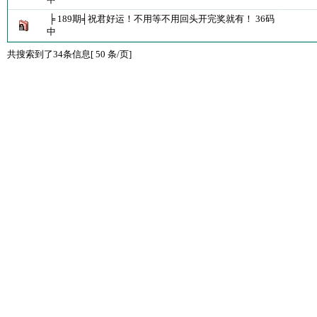
╞ 189期╡祝君好运！不用等不用回头开完奖就有！ 36码
中
共搜索到了34条信息[ 50 条/页]