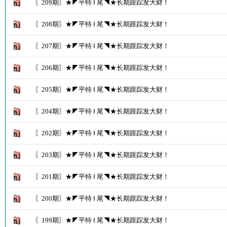
〖209期〗★◤平特 Ⅰ 尾◥★长期跟踪发大财！
〖208期〗★◤平特 Ⅰ 尾◥★长期跟踪发大财！
〖207期〗★◤平特 Ⅰ 尾◥★长期跟踪发大财！
〖206期〗★◤平特 Ⅰ 尾◥★长期跟踪发大财！
〖205期〗★◤平特 Ⅰ 尾◥★长期跟踪发大财！
〖204期〗★◤平特 Ⅰ 尾◥★长期跟踪发大财！
〖202期〗★◤平特 Ⅰ 尾◥★长期跟踪发大财！
〖203期〗★◤平特 Ⅰ 尾◥★长期跟踪发大财！
〖201期〗★◤平特 Ⅰ 尾◥★长期跟踪发大财！
〖200期〗★◤平特 Ⅰ 尾◥★长期跟踪发大财！
〖199期〗★◤平特 Ⅰ 尾◥★长期跟踪发大财！