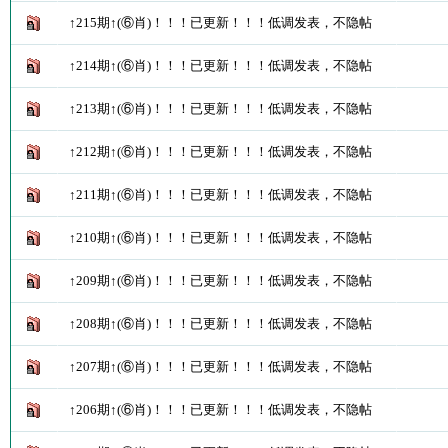
↑215期↑(⑥肖)！！！已更新！！！低调发表，不隐帖
↑214期↑(⑥肖)！！！已更新！！！低调发表，不隐帖
↑213期↑(⑥肖)！！！已更新！！！低调发表，不隐帖
↑212期↑(⑥肖)！！！已更新！！！低调发表，不隐帖
↑211期↑(⑥肖)！！！已更新！！！低调发表，不隐帖
↑210期↑(⑥肖)！！！已更新！！！低调发表，不隐帖
↑209期↑(⑥肖)！！！已更新！！！低调发表，不隐帖
↑208期↑(⑥肖)！！！已更新！！！低调发表，不隐帖
↑207期↑(⑥肖)！！！已更新！！！低调发表，不隐帖
↑206期↑(⑥肖)！！！已更新！！！低调发表，不隐帖