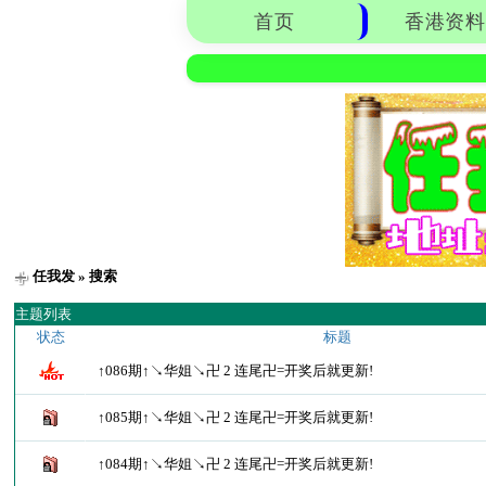
首页
香港资料
任我发
» 搜索
主题列表
状态
标题
↑086期↑↘华姐↘卍 2 连尾卍=开奖后就更新!
↑085期↑↘华姐↘卍 2 连尾卍=开奖后就更新!
↑084期↑↘华姐↘卍 2 连尾卍=开奖后就更新!