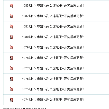
↑083期↑↘华姐↘卍 2 连尾卍=开奖后就更新!
↑082期↑↘华姐↘卍 2 连尾卍=开奖后就更新!
↑081期↑↘华姐↘卍 2 连尾卍=开奖后就更新!
↑080期↑↘华姐↘卍 2 连尾卍=开奖后就更新!
↑079期↑↘华姐↘卍 2 连尾卍=开奖后就更新!
↑078期↑↘华姐↘卍 2 连尾卍=开奖后就更新!
↑077期↑↘华姐↘卍 2 连尾卍=开奖后就更新!
↑076期↑↘华姐↘卍 2 连尾卍=开奖后就更新!
↑075期↑↘华姐↘卍 2 连尾卍=开奖后就更新!
↑074期↑↘华姐↘卍 2 连尾卍=开奖后就更新!