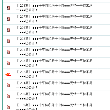
〖208期〗:●●●╋平特①尾╋中特●●●无错╋平特①尾
╋●●●已公开！
〖207期〗:●●●╋平特①尾╋中特●●●无错╋平特①尾
╋●●●已公开！
〖206期〗:●●●╋平特①尾╋中特●●●无错╋平特①尾
╋●●●已公开！
〖205期〗:●●●╋平特①尾╋中特●●●无错╋平特①尾
╋●●●已公开！
〖204期〗:●●●╋平特①尾╋中特●●●无错╋平特①尾
╋●●●已公开！
〖203期〗:●●●╋平特①尾╋中特●●●无错╋平特①尾
╋●●●已公开！
〖202期〗:●●●╋平特①尾╋中特●●●无错╋平特①尾
╋●●●已公开！
〖201期〗:●●●╋平特①尾╋中特●●●无错╋平特①尾
╋●●●已公开！
〖200期〗:●●●╋平特①尾╋中特●●●无错╋平特①尾
╋●●●已公开！
〖199期〗:●●●╋平特①尾╋中特●●●无错╋平特①尾
╋●●●已公开！