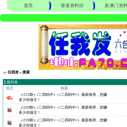
首页
香港资料区
新澳门资
任我发
» 搜索
主题列表
状态
标题
┏221期┓√二四码中√（√二四码中√）最新推荐，想赚
多少你做主！
┏220期┓√二四码中√（√二四码中√）最新推荐，想赚
多少你做主！
┏219期┓√二四码中√（√二四码中√）最新推荐，想赚
多少你做主！