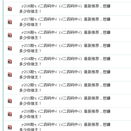
┏218期┓√二四码中√（√二四码中√）最新推荐，想赚
多少你做主！
┏217期┓√二四码中√（√二四码中√）最新推荐，想赚
多少你做主！
┏216期┓√二四码中√（√二四码中√）最新推荐，想赚
多少你做主！
┏215期┓√二四码中√（√二四码中√）最新推荐，想赚
多少你做主！
┏214期┓√二四码中√（√二四码中√）最新推荐，想赚
多少你做主！
┏213期┓√二四码中√（√二四码中√）最新推荐，想赚
多少你做主！
┏212期┓√二四码中√（√二四码中√）最新推荐，想赚
多少你做主！
┏211期┓√二四码中√（√二四码中√）最新推荐，想赚
多少你做主！
┏210期┓√二四码中√（√二四码中√）最新推荐，想赚
多少你做主！
┏209期┓√二四码中√（√二四码中√）最新推荐，想赚
多少你做主！