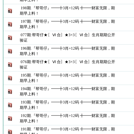
198期.『帮哥仔』━━╋3肖+12码 ╋━━财富无限，期
期早上料！
197期.『帮哥仔』━━╋3肖+12码 ╋━━财富无限，期
期早上料！
077期:帮哥仔★〖 Ⅵ 合〗★3+3〖 Ⅵ 合〗生肖期期公开
验证
196期.『帮哥仔』━━╋3肖+12码 ╋━━财富无限，期
期早上料！
076期:帮哥仔★〖 Ⅵ 合〗★3+3〖 Ⅵ 合〗生肖期期公开
验证
195期.『帮哥仔』━━╋3肖+12码 ╋━━财富无限，期
期早上料！
194期.『帮哥仔』━━╋3肖+12码 ╋━━财富无限，期
期早上料！
193期.『帮哥仔』━━╋3肖+12码 ╋━━财富无限，期
期早上料！
192期.『帮哥仔』━━╋3肖+12码 ╋━━财富无限，期
期早上料！
191期.『帮哥仔』━━╋3肖+12码 ╋━━财富无限，期