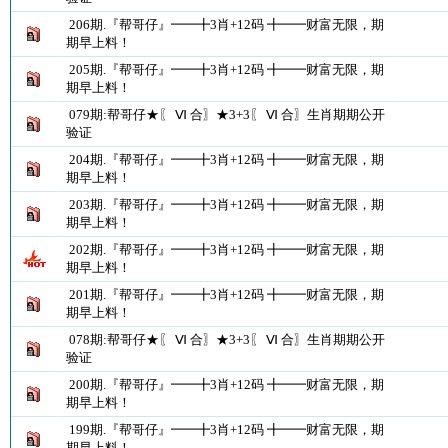
206期.『帮哥仔』━━╋3肖+12码 ╋━━财富无限，期
期早上料！
205期.『帮哥仔』━━╋3肖+12码 ╋━━财富无限，期
期早上料！
079期:帮哥仔★〖 Ⅵ 合〗★3+3〖 Ⅵ 合〗生肖期期公开
验证
204期.『帮哥仔』━━╋3肖+12码 ╋━━财富无限，期
期早上料！
203期.『帮哥仔』━━╋3肖+12码 ╋━━财富无限，期
期早上料！
202期.『帮哥仔』━━╋3肖+12码 ╋━━财富无限，期
期早上料！
201期.『帮哥仔』━━╋3肖+12码 ╋━━财富无限，期
期早上料！
078期:帮哥仔★〖 Ⅵ 合〗★3+3〖 Ⅵ 合〗生肖期期公开
验证
200期.『帮哥仔』━━╋3肖+12码 ╋━━财富无限，期
期早上料！
199期.『帮哥仔』━━╋3肖+12码 ╋━━财富无限，期
期早上料！