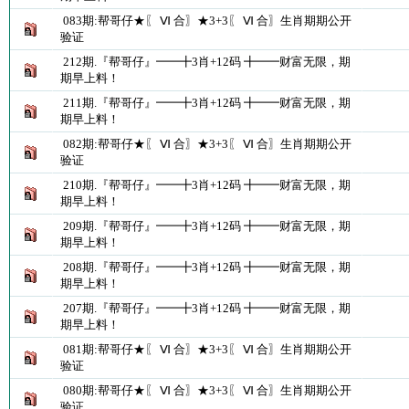
083期:帮哥仔★〖 Ⅵ 合〗★3+3〖 Ⅵ 合〗生肖期期公开
验证
212期.『帮哥仔』━━╋3肖+12码 ╋━━财富无限，期
期早上料！
211期.『帮哥仔』━━╋3肖+12码 ╋━━财富无限，期
期早上料！
082期:帮哥仔★〖 Ⅵ 合〗★3+3〖 Ⅵ 合〗生肖期期公开
验证
210期.『帮哥仔』━━╋3肖+12码 ╋━━财富无限，期
期早上料！
209期.『帮哥仔』━━╋3肖+12码 ╋━━财富无限，期
期早上料！
208期.『帮哥仔』━━╋3肖+12码 ╋━━财富无限，期
期早上料！
207期.『帮哥仔』━━╋3肖+12码 ╋━━财富无限，期
期早上料！
081期:帮哥仔★〖 Ⅵ 合〗★3+3〖 Ⅵ 合〗生肖期期公开
验证
080期:帮哥仔★〖 Ⅵ 合〗★3+3〖 Ⅵ 合〗生肖期期公开
验证