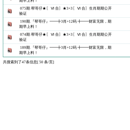
期早上料！
075期:帮哥仔★〖 Ⅵ 合〗★3+3〖 Ⅵ 合〗生肖期期公开
验证
190期.『帮哥仔』━━╋3肖+12码 ╋━━财富无限，期
期早上料！
074期:帮哥仔★〖 Ⅵ 合〗★3+3〖 Ⅵ 合〗生肖期期公开
验证
189期.『帮哥仔』━━╋3肖+12码 ╋━━财富无限，期
期早上料！
共搜索到了47条信息[ 50 条/页]