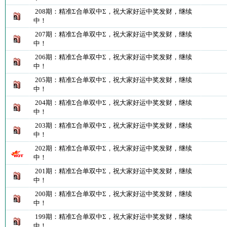
208期：精准Σ合单双中Σ，祝大家好运中奖发财，继续
中！
207期：精准Σ合单双中Σ，祝大家好运中奖发财，继续
中！
206期：精准Σ合单双中Σ，祝大家好运中奖发财，继续
中！
205期：精准Σ合单双中Σ，祝大家好运中奖发财，继续
中！
204期：精准Σ合单双中Σ，祝大家好运中奖发财，继续
中！
203期：精准Σ合单双中Σ，祝大家好运中奖发财，继续
中！
202期：精准Σ合单双中Σ，祝大家好运中奖发财，继续
中！
201期：精准Σ合单双中Σ，祝大家好运中奖发财，继续
中！
200期：精准Σ合单双中Σ，祝大家好运中奖发财，继续
中！
199期：精准Σ合单双中Σ，祝大家好运中奖发财，继续
中！