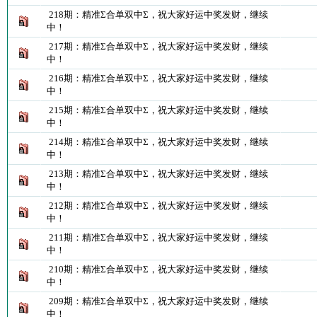
218期：精准Σ合单双中Σ，祝大家好运中奖发财，继续
中！
217期：精准Σ合单双中Σ，祝大家好运中奖发财，继续
中！
216期：精准Σ合单双中Σ，祝大家好运中奖发财，继续
中！
215期：精准Σ合单双中Σ，祝大家好运中奖发财，继续
中！
214期：精准Σ合单双中Σ，祝大家好运中奖发财，继续
中！
213期：精准Σ合单双中Σ，祝大家好运中奖发财，继续
中！
212期：精准Σ合单双中Σ，祝大家好运中奖发财，继续
中！
211期：精准Σ合单双中Σ，祝大家好运中奖发财，继续
中！
210期：精准Σ合单双中Σ，祝大家好运中奖发财，继续
中！
209期：精准Σ合单双中Σ，祝大家好运中奖发财，继续
中！