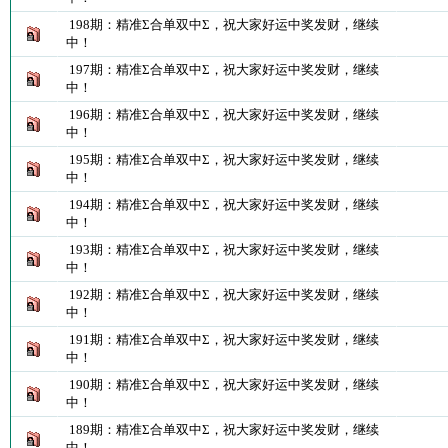
198期：精准Σ合单双中Σ，祝大家好运中奖发财，继续
中！
197期：精准Σ合单双中Σ，祝大家好运中奖发财，继续
中！
196期：精准Σ合单双中Σ，祝大家好运中奖发财，继续
中！
195期：精准Σ合单双中Σ，祝大家好运中奖发财，继续
中！
194期：精准Σ合单双中Σ，祝大家好运中奖发财，继续
中！
193期：精准Σ合单双中Σ，祝大家好运中奖发财，继续
中！
192期：精准Σ合单双中Σ，祝大家好运中奖发财，继续
中！
191期：精准Σ合单双中Σ，祝大家好运中奖发财，继续
中！
190期：精准Σ合单双中Σ，祝大家好运中奖发财，继续
中！
189期：精准Σ合单双中Σ，祝大家好运中奖发财，继续
中！